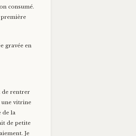
bon consumé.
a première
tée gravée en
 de rentrer
 une vitrine
e de la
it de petite
gaiement. Je