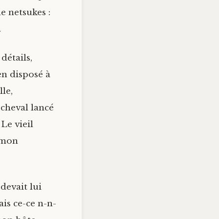
de netsukes :
.
détails,
n disposé à
lle,
 cheval lancé
 Le vieil
 mon
devait lui
ais ce-ce n-n-