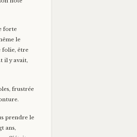
 mon hôte
e forte
-même le
folie, être
il y avait,
les, frustrée
onture.
us prendre le
gt ans,