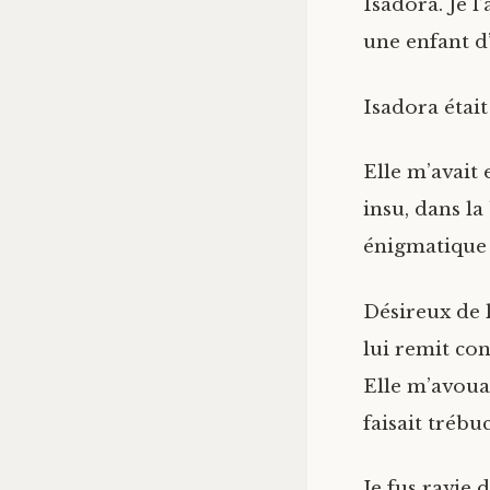
Isadora. Je l
une enfant d’
Isadora était
Elle m’avait
insu, dans l
énigmatique 
Désireux de lu
lui remit co
Elle m’avoua,
faisait tréb
Je fus ravie 