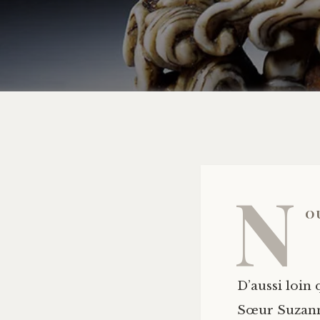
N
o
D’aussi loin 
Sœur Suzanne