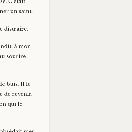
se. C’était
ner un saint.
 distraire.
endit, à mon
au sourire
e buis. Il le
 de revenir.
on qui le
l obsédait mes