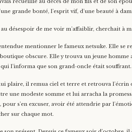
’avais recueillie au décès de mon fils et de son épou
une grande bonté, l’esprit vif, d’une beauté à dam
 au désespoir de me voir m’affaiblir, cherchait à me
 entendue mentionner le fameux netsuke. Elle se r
a boutique obscure. Elle y trouva un jeune homme 
qui l’informa que son grand-oncle était souffrant.
i plaire, il remua ciel et terre et retrouva l’écrin d
ntre une modeste somme et lui arracha la promesse
 pour s’en excuser, avoir été attendrie par l’émoti
ucher sur chaque mot.
de son présent. Depuis ce fameux soir d’octobre, i