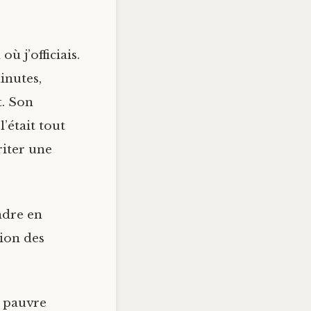
ù j’officiais.
inutes,
t. Son
’était tout
riter une
ndre en
tion des
a pauvre