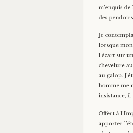
m’enquis de l
des pendoirs 
Je contemplai
lorsque mon 
l’écart sur u
chevelure au
au galop. J’ét
homme me rép
insistance, i
Offert à l’Im
apporter l’ét