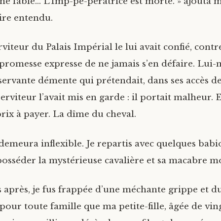
une fable… L’Imp-pé-pératrice est morte. » ajouta
ire entendu.
viteur du Palais Impérial le lui avait confié, contr
promesse expresse de ne jamais s’en défaire. Lui
servante démente qui prétendait, dans ses accès de 
erviteur l’avait mis en garde : il portait malheur. Et 
prix à payer. La dîme du cheval.
demeura inflexible. Je repartis avec quelques babio
posséder la mystérieuse cavalière et sa macabre m
 après, je fus frappée d’une méchante grippe et d
is pour toute famille que ma petite-fille, âgée de vin