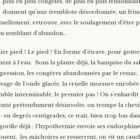
plus en plus congelés, de plus en plus frissonnant
donnent qu’une tremblote désordonnée, un friss
tuellement, retrouve, avec le soulagement d’être p
 un semblant d’abandon…
ier pied ! Le pied ? En forme d’étrave, pour goûte
ent à l’eau. Sous la plante déjà, la banquise du s
 pression, les congères abandonnées par le ressac,
uvage de l’onde glacée, la cruelle morsure enrobée
ble interminable, le premier pas ! On s’enhardit 
onté prétendument désinvolte, on trempe la chevill
t : en degrés centigrades, ce trait, bien trop bas da
igorifie déjà ; l’hypothermie envoie ses endorphines
ouent, les mâchoires se resserrent, on vit un cau