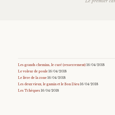
Le premier car
(
k
o
(
u
o
des
v
u
r
v
e
r
d
e
a
d
articl
n
a
s
n
u
s
n
u
e
n
n
e
o
n
u
o
v
u
e
v
l
e
l
l
e
l
Les grands chemins, le curé (resserrement)
16/04/2018
f
e
e
f
Le voleur de poule
16/04/2018
n
e
ê
n
Le livre de la zone
16/04/2018
t
ê
r
t
Les deux vieux, le gamin et le Bon Dieu
16/04/2018
e
r
)
e
Les Tchèques
16/04/2018
)