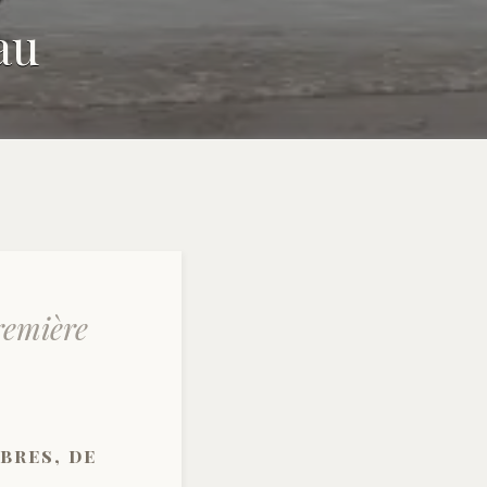
au
remière
bres, de