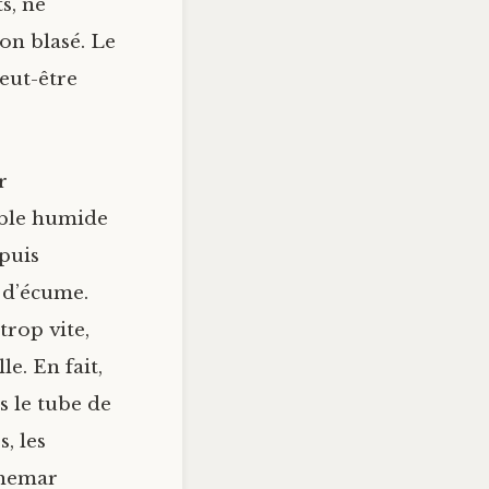
s, ne
on blasé. Le
eut-être
r
able humide
 puis
 d’écume.
trop vite,
e. En fait,
ns le tube de
, les
chemar