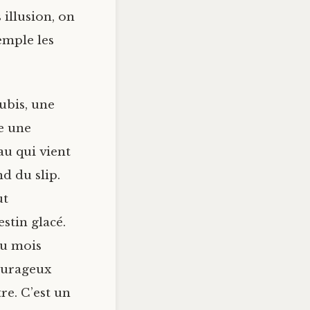
 illusion, on
emple les
ubis, une
te une
au qui vient
nd du slip.
ut
stin glacé.
au mois
courageux
re. C’est un