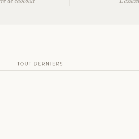
ré de chocolat
L’assass
es
TOUT DERNIERS