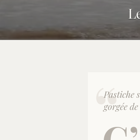
L
Pastiche 
gorgée de 
C’