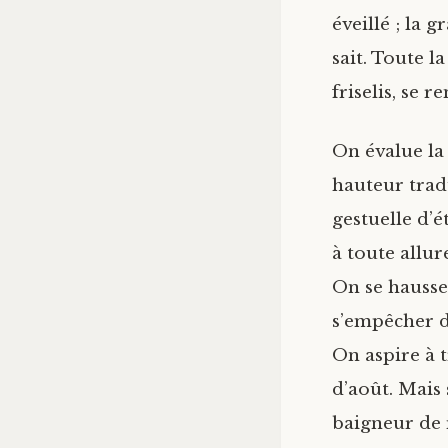
éveillé ; la 
sait. Toute l
friselis, se
On évalue la
hauteur tradu
gestuelle d’é
à toute allur
On se hausse 
s’empêcher d
On aspire à t
d’août. Mais
baigneur de 