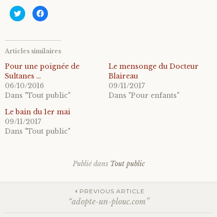
C
C
l
l
i
i
q
q
u
u
e
e
z
z
Articles similaires
p
p
o
o
u
u
Pour une poignée de
Le mensonge du Docteur
r
r
Sultanes …
p
p
Blaireau
a
a
06/10/2016
09/11/2017
r
r
t
t
Dans "Tout public"
Dans "Pour enfants"
a
a
g
g
e
e
Le bain du 1er mai
r
r
09/11/2017
s
s
u
u
Dans "Tout public"
r
r
T
F
w
a
i
c
t
e
t
b
Publié dans
Tout public
e
o
r
o
(
k
o
(
Navigation
PREVIOUS ARTICLE
u
o
v
u
“adopte-un-plouc.com”
r
v
e
r
d
e