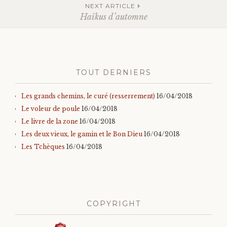
a
d
des
NEXT ARTICLE
n
a
Haïkus d’automne
s
n
u
s
n
u
e
n
articles
n
e
o
n
u
o
v
u
e
v
l
e
TOUT DERNIERS
l
l
e
l
f
e
e
f
Les grands chemins, le curé (resserrement)
16/04/2018
n
e
ê
n
Le voleur de poule
16/04/2018
t
ê
r
t
Le livre de la zone
16/04/2018
e
r
)
e
Les deux vieux, le gamin et le Bon Dieu
16/04/2018
)
Les Tchèques
16/04/2018
COPYRIGHT