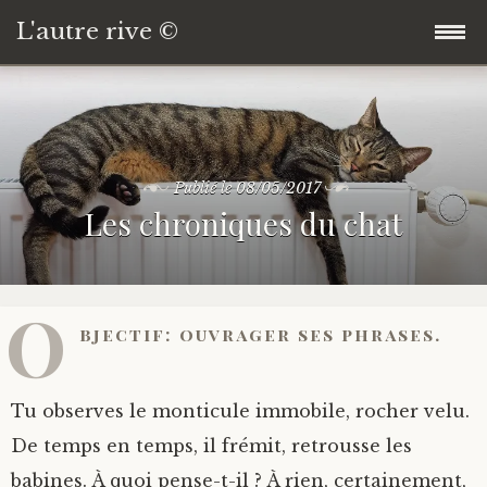
L'autre rive ©
Accéder
Accueil
au
contenu
Tout public
principal
Publié le
08/05/2017
Les chroniques du chat
Pas pour enfants
Pour enfants
O
bjectif: ouvrager ses phrases.
Poèmes
Discussions
Tu observes le monticule immobile, rocher velu.
De temps en temps, il frémit, retrousse les
Arbres
babines. À quoi pense-t-il ? À rien, certainement,